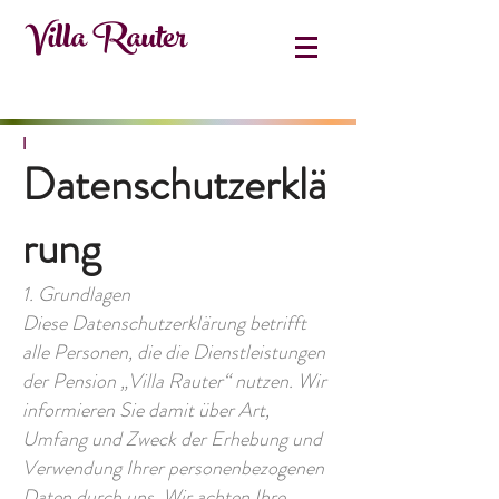
Villa Raute
r
I
Datenschutzerklä
rung
1. Grundlagen
Diese Datenschutzerklärung betrifft
alle Personen, die die Dienstleistungen
der Pension „Villa Rauter“ nutzen. Wir
informieren Sie damit über Art,
Umfang und Zweck der Erhebung und
Verwendung Ihrer personenbezogenen
Daten durch uns. Wir achten Ihre